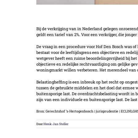
Startersvrijstelling overdrachtsbelasti
Bij de verkrijging van in Nederland gelegen onroerende
geldt een tarief van 2%. Voor een verkrijger, die jonge
De vraag in een procedure voor Hof Den Bosch was of h
bestaat voor de leeftijdsgrens een objectieve en redel
wetgever heeft een ruime beoordelingsvrijheid bij he
objectieve en redelijke rechtvaardiging om gelijke gev
woningmarkt willen verbeteren. Het merendeel van deze
Belastingheffing is een inbreuk op het recht op onges
tussen de gebruikte middelen en het doel dat ermee w
buitensporige last. De overdrachtsbelasting wordt in 
zijn van een individuele en buitensporige last. De last
Bron: Gerechtshof ‘s-Hertogenbosch | jurisprudentie | ECLINLGH
Door
Henk-Jan Steller