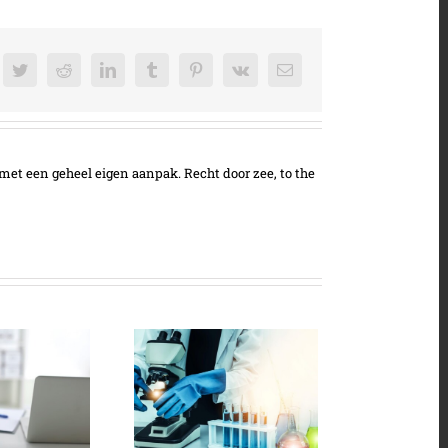
cebook
Twitter
Reddit
LinkedIn
Tumblr
Pinterest
Vk
E-
mail
met een geheel eigen aanpak. Recht door zee, to the