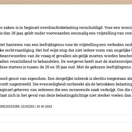
ng levert geen leeftijdsdiscriminatie op
 zaken is in beginsel overdrachtsbelasting verschuldigd. Voor een woning,
r is dan 35 jaar, geldt onder voorwaarden eenmalig een vrijstelling van ove
et hanteren van een leeftijdsgrens voor de vrijstelling een verboden onde
ijke rechtvaardiging. Het hof wijst erop dat niet iedere vorm van ongelijk
t beantwoorden van de vraag of gevallen als gelijk moeten worden bescho
allen verschillend te behandelen. De wetgever heeft met de startersvrijste
 starters is tussen de 25 en 35 jaar oud. Met de gekozen leeftijdsgrens i
toord genot van eigendom. Een dergelijke inbreuk is slechts toegestaan al
ordt nagestreefd. Die evenredigheid ontbreekt als de betrokken belasting
beginsel geheven van iedereen die een onroerende zaak verkrijgt. Om die
 laat zich in het geval van deze belastingplichtige niet sterker voelen da
SHE20233289, 22/02252 | 10-10-2023