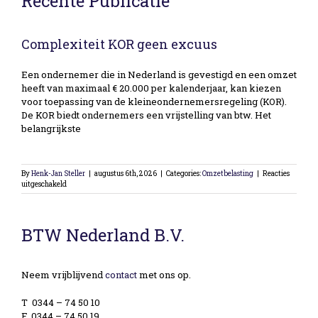
Recente Publicatie
Complexiteit KOR geen excuus
Een ondernemer die in Nederland is gevestigd en een omzet
heeft van maximaal € 20.000 per kalenderjaar, kan kiezen
voor toepassing van de kleineondernemersregeling (KOR).
De KOR biedt ondernemers een vrijstelling van btw. Het
belangrijkste
By
Henk-Jan Steller
|
augustus 6th, 2026
|
Categories:
Omzetbelasting
|
Reacties
voor
uitgeschakeld
Complexiteit
KOR
geen
excuus
BTW Nederland B.V.
Neem vrijblijvend
contact
met ons op.
T 0344 – 74 50 10
F 0344 – 74 50 19