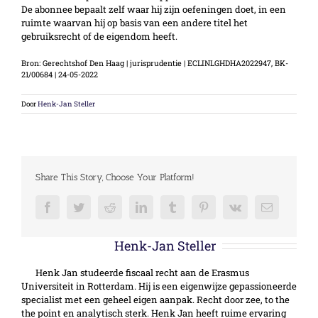
De abonnee bepaalt zelf waar hij zijn oefeningen doet, in een
ruimte waarvan hij op basis van een andere titel het
gebruiksrecht of de eigendom heeft.
Bron: Gerechtshof Den Haag | jurisprudentie | ECLINLGHDHA2022947, BK-
21/00684 | 24-05-2022
Door
Henk-Jan Steller
Share This Story, Choose Your Platform!
Facebook
Twitter
Reddit
LinkedIn
Tumblr
Pinterest
Vk
E-
mail
Over de auteur:
Henk-Jan Steller
Henk Jan studeerde fiscaal recht aan de Erasmus
Universiteit in Rotterdam. Hij is een eigenwijze gepassioneerde
specialist met een geheel eigen aanpak. Recht door zee, to the
the point en analytisch sterk. Henk Jan heeft ruime ervaring