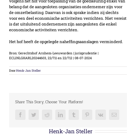
volgens het hof voor toepassing van de goedkeuring enkel van
belang dat de aangesloten organisaties ondernemer zijn voor
de omzetbelasting. Daarvan is ook sprake indien zij slechts
voor een deel economische activiteiten verrichten. Niet vereist
is dat uitsluitend ondernemers zijn aangesloten die enkel
economische activiteiten verrichten.
Het hof heeft de opgelegde naheffingsaanslagen verminderd.
Bron: Gerechtshof Arnhem-Leeuwarden | jurisprudentie |
ECLINLGHARL20244603, 22/711 en 22/712 | 08-07-2024
Door
Henk-Jan Steller
Share This Story, Choose Your Platform!
Facebook
Twitter
Reddit
LinkedIn
Tumblr
Pinterest
Vk
E-
mail
Over de auteur:
Henk-Jan Steller