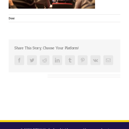
Door
Share This Story, Choose Your Platform!
Facebook
Twitter
Reddit
LinkedIn
Tumblr
Pinterest
Vk
E-
mail
Over de auteur: