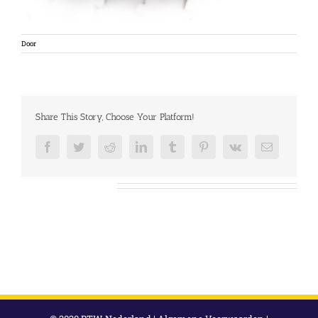
Door
Share This Story, Choose Your Platform!
Facebook
Twitter
Reddit
LinkedIn
Tumblr
Pinterest
Vk
E-
mail
Over de auteur: