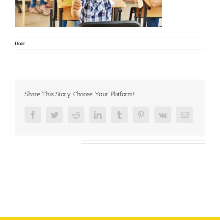
Door
Share This Story, Choose Your Platform!
Facebook
Twitter
Reddit
LinkedIn
Tumblr
Pinterest
Vk
E-
mail
Over de auteur: