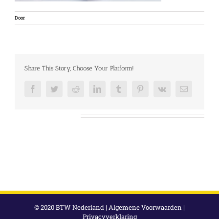
Door
Share This Story, Choose Your Platform!
Facebook
Twitter
Reddit
LinkedIn
Tumblr
Pinterest
Vk
E-
mail
Over de auteur:
© 2020 BTW Nederland |
Algemene Voorwaarden
|
Privacyverklaring