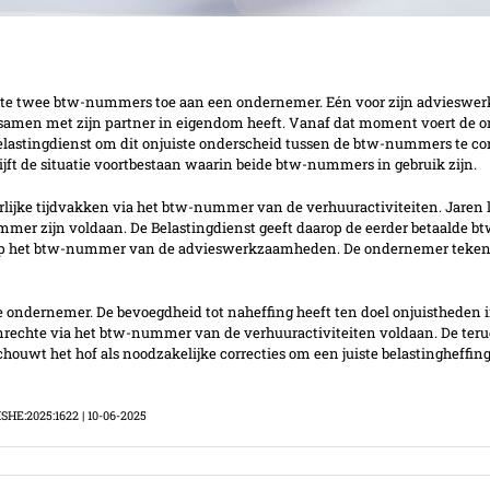
ggaaf
echte twee btw-nummers toe aan een ondernemer. Eén voor zijn advieswe
men met zijn partner in eigendom heeft. Vanaf dat moment voert de on
stingdienst om dit onjuiste onderscheid tussen de btw-nummers te corri
lijft de situatie voortbestaan waarin beide btw-nummers in gebruik zijn.
lijke tijdvakken via het btw-nummer van de verhuuractiviteiten. Jaren 
mer zijn voldaan. De Belastingdienst geeft daarop de eerder betaalde btw 
op het btw-nummer van de advieswerkzaamheden. De ondernemer tekent b
 ondernemer. De bevoegdheid tot naheffing heeft ten doel onjuistheden in
 onrechte via het btw-nummer van de verhuuractiviteiten voldaan. De teru
 het hof als noodzakelijke correcties om een juiste belastingheffing t
SHE:2025:1622 | 10-06-2025