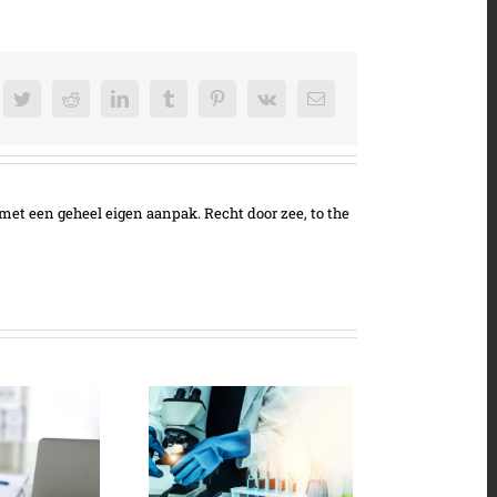
cebook
Twitter
Reddit
LinkedIn
Tumblr
Pinterest
Vk
E-
mail
met een geheel eigen aanpak. Recht door zee, to the