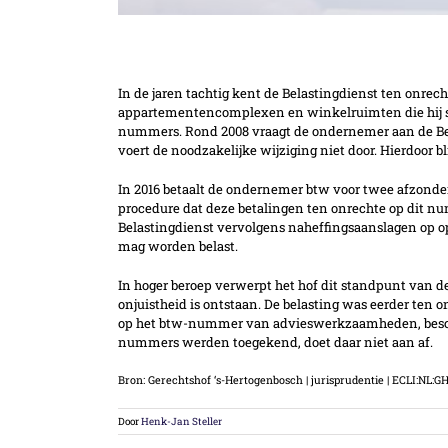
Geen dubbele heffing door eerdere teru
In de jaren tachtig kent de Belastingdienst ten onr
appartementencomplexen en winkelruimten die hij sa
nummers. Rond 2008 vraagt de ondernemer aan de Bela
voert de noodzakelijke wijziging niet door. Hierdoor b
In 2016 betaalt de ondernemer btw voor twee afzonder
procedure dat deze betalingen ten onrechte op dit num
Belastingdienst vervolgens naheffingsaanslagen op 
mag worden belast.
In hoger beroep verwerpt het hof dit standpunt van de
onjuistheid is ontstaan. De belasting was eerder ten
op het btw-nummer van advieswerkzaamheden, beschouwt
nummers werden toegekend, doet daar niet aan af.
Bron: Gerechtshof ‘s-Hertogenbosch | jurisprudentie | ECLI:NL:GH
Door
Henk-Jan Steller