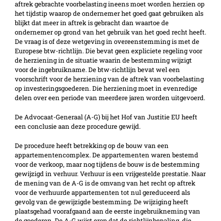
aftrek gebrachte voorbelasting ineens moet worden herzien op
het tijdstip waarop de ondernemer het goed gaat gebruiken als
blijkt dat meer in aftrek is gebracht dan waartoe de
ondernemer op grond van het gebruik van het goed recht heeft.
De vraag is of deze wetgeving in overeenstemming is met de
Europese btw-richtlijn. Die bevat geen expliciete regeling voor
de herziening in de situatie waarin de bestemming wijzigt
voor de ingebruikname. De btw-richtlijn bevat wel een
voorschrift voor de herziening van de aftrek van voorbelasting
op investeringsgoederen. Die herziening moet in evenredige
delen over een periode van meerdere jaren worden uitgevoerd.
De Advocaat-Generaal (A-G) bij het Hof van Justitie EU heeft
een conclusie aan deze procedure gewijd.
De procedure heeft betrekking op de bouw van een
appartementencomplex. De appartementen waren bestemd
voor de verkoop, maar nog tijdens de bouw is de bestemming
gewijzigd in verhuur. Verhuur is een vrijgestelde prestatie. Naar
de mening van de A-G is de omvang van het recht op aftrek
voor de verhuurde appartementen tot nul gereduceerd als
gevolg van de gewijzigde bestemming. De wijziging heeft
plaatsgehad voorafgaand aan de eerste ingebruikneming van
de goederen. De A-G wijst erop dat de richtlijnbepaling, die