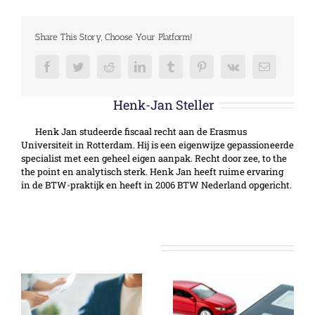
Share This Story, Choose Your Platform!
Facebook
Twitter
Reddit
LinkedIn
Tumblr
Pinterest
Vk
E-
mail
Over de auteur:
Henk-Jan Steller
Henk Jan studeerde fiscaal recht aan de Erasmus
Universiteit in Rotterdam. Hij is een eigenwijze gepassioneerde
specialist met een geheel eigen aanpak. Recht door zee, to the
the point en analytisch sterk. Henk Jan heeft ruime ervaring
in de BTW-praktijk en heeft in 2006 BTW Nederland opgericht.
Gerelateerde berichten