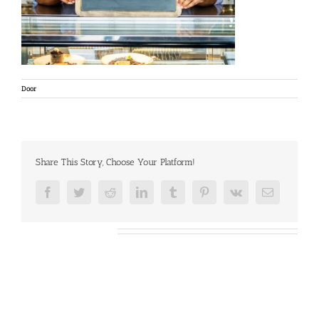
Door
Share This Story, Choose Your Platform!
Facebook
Twitter
Reddit
LinkedIn
Tumblr
Pinterest
Vk
E-
mail
Over de auteur: