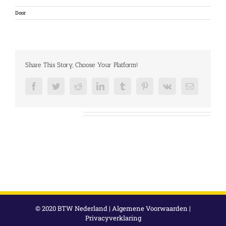
Door
Share This Story, Choose Your Platform!
Facebook
Twitter
Reddit
LinkedIn
Tumblr
Pinterest
Vk
E-
mail
Over de auteur:
© 2020 BTW Nederland |
Algemene Voorwaarden
|
Privacyverklaring