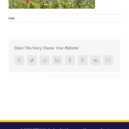
Door
Share This Story, Choose Your Platform!
Facebook
Twitter
Reddit
LinkedIn
Tumblr
Pinterest
Vk
E-
mail
Over de auteur: