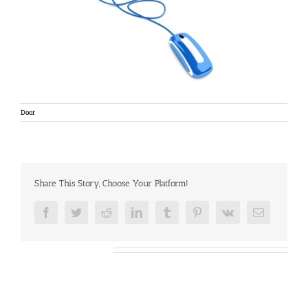
Door
Share This Story, Choose Your Platform!
Facebook
Twitter
Reddit
LinkedIn
Tumblr
Pinterest
Vk
E-
mail
Over de auteur: