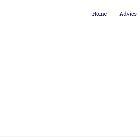
Home
Advies
cturerings- en andere verplichtingen