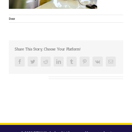
Door
Share This Story, Choose Your Platform!
Facebook
Twitter
Reddit
LinkedIn
Tumblr
Pinterest
Vk
E-
mail
Over de auteur: