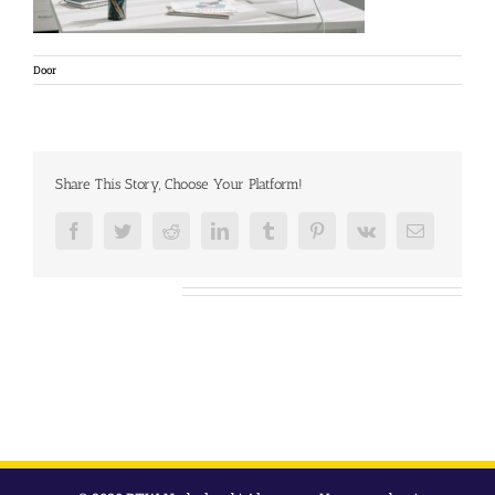
Door
Share This Story, Choose Your Platform!
Facebook
Twitter
Reddit
LinkedIn
Tumblr
Pinterest
Vk
E-
mail
Over de auteur: