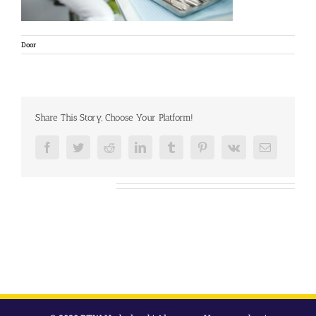
Door
Share This Story, Choose Your Platform!
Facebook
Twitter
Reddit
LinkedIn
Tumblr
Pinterest
Vk
E-
mail
Over de auteur: