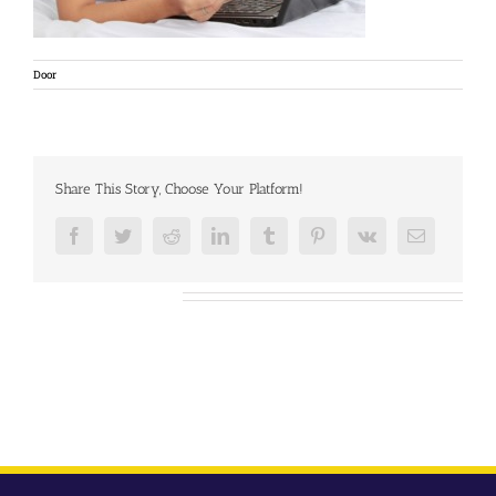
Door
Share This Story, Choose Your Platform!
Facebook
Twitter
Reddit
LinkedIn
Tumblr
Pinterest
Vk
E-
mail
Over de auteur: