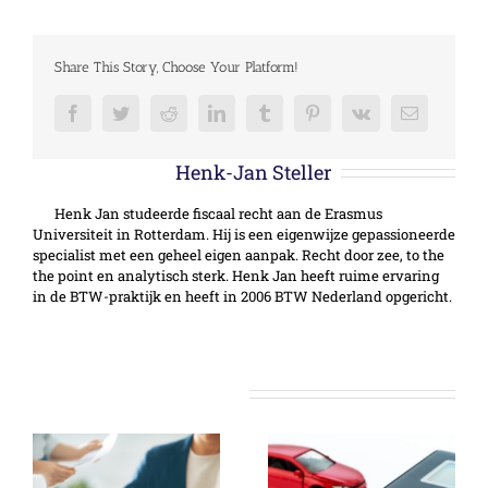
Share This Story, Choose Your Platform!
Facebook
Twitter
Reddit
LinkedIn
Tumblr
Pinterest
Vk
E-
mail
Over de auteur:
Henk-Jan Steller
Henk Jan studeerde fiscaal recht aan de Erasmus
Universiteit in Rotterdam. Hij is een eigenwijze gepassioneerde
specialist met een geheel eigen aanpak. Recht door zee, to the
the point en analytisch sterk. Henk Jan heeft ruime ervaring
in de BTW-praktijk en heeft in 2006 BTW Nederland opgericht.
Gerelateerde berichten