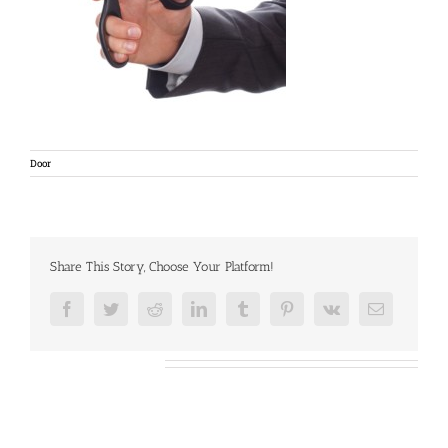
Door
Share This Story, Choose Your Platform!
Facebook
Twitter
Reddit
LinkedIn
Tumblr
Pinterest
Vk
E-
mail
Over de auteur: