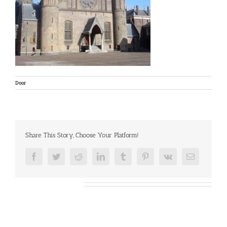
Door
Share This Story, Choose Your Platform!
Facebook
Twitter
Reddit
LinkedIn
Tumblr
Pinterest
Vk
E-
mail
Over de auteur: