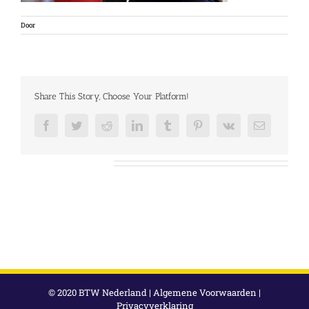
Door
Share This Story, Choose Your Platform!
Facebook
Twitter
Reddit
LinkedIn
Tumblr
Pinterest
Vk
E-
mail
Over de auteur:
© 2020 BTW Nederland |
Algemene Voorwaarden
|
Privacyverklaring