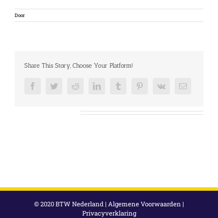
Door
Share This Story, Choose Your Platform!
Facebook
Twitter
Reddit
LinkedIn
Tumblr
Pinterest
Vk
E-
mail
Over de auteur:
© 2020 BTW Nederland |
Algemene Voorwaarden
|
Privacyverklaring