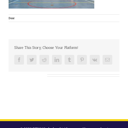
Door
Share This Story, Choose Your Platform!
Facebook
Twitter
Reddit
LinkedIn
Tumblr
Pinterest
Vk
E-
mail
Over de auteur: