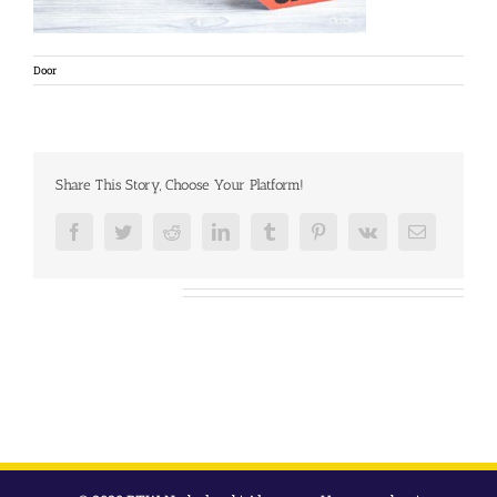
Door
Share This Story, Choose Your Platform!
Facebook
Twitter
Reddit
LinkedIn
Tumblr
Pinterest
Vk
E-
mail
Over de auteur: