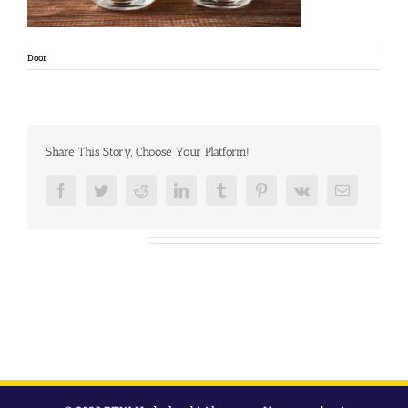
Door
Share This Story, Choose Your Platform!
Facebook
Twitter
Reddit
LinkedIn
Tumblr
Pinterest
Vk
E-
mail
Over de auteur: