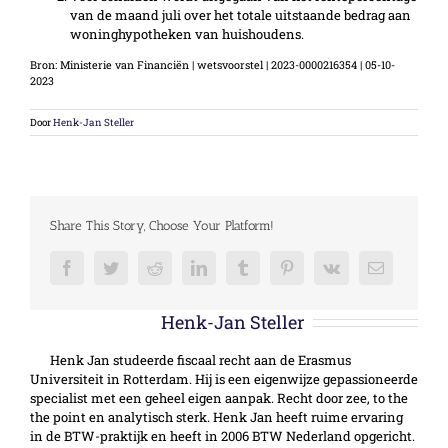
van de maand juli over het totale uitstaande bedrag aan
woninghypotheken van huishoudens.
Bron: Ministerie van Financiën | wetsvoorstel | 2023-0000216354 | 05-10-
2023
Door
Henk-Jan Steller
Share This Story, Choose Your Platform!
Facebook
Twitter
Reddit
LinkedIn
Tumblr
Pinterest
Vk
E-
mail
Over de auteur:
Henk-Jan Steller
Henk Jan studeerde fiscaal recht aan de Erasmus
Universiteit in Rotterdam. Hij is een eigenwijze gepassioneerde
specialist met een geheel eigen aanpak. Recht door zee, to the
the point en analytisch sterk. Henk Jan heeft ruime ervaring
in de BTW-praktijk en heeft in 2006 BTW Nederland opgericht.