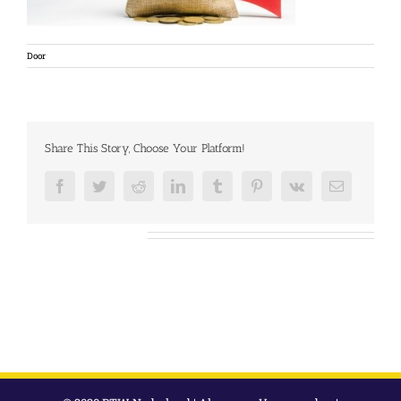
Door
Share This Story, Choose Your Platform!
Facebook
Twitter
Reddit
LinkedIn
Tumblr
Pinterest
Vk
E-
mail
Over de auteur: