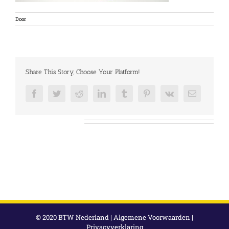
Door
Share This Story, Choose Your Platform!
Facebook
Twitter
Reddit
LinkedIn
Tumblr
Pinterest
Vk
E-
mail
Over de auteur:
© 2020 BTW Nederland |
Algemene Voorwaarden
|
Privacyverklaring