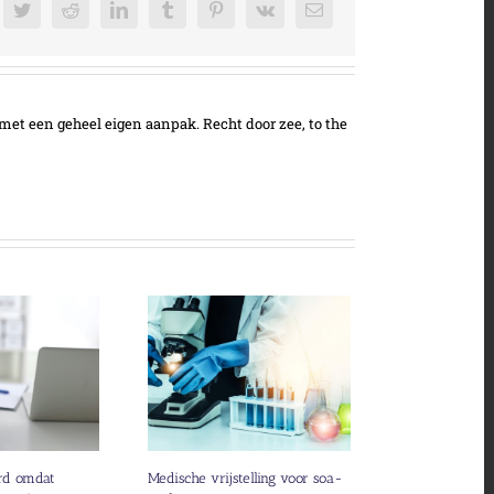
cebook
Twitter
Reddit
LinkedIn
Tumblr
Pinterest
Vk
E-
mail
met een geheel eigen aanpak. Recht door zee, to the
rd omdat
Medische vrijstelling voor soa-