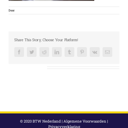
Door
Share This Story, Choose Your Platform!
Facebook
Twitter
Reddit
LinkedIn
Tumblr
Pinterest
Vk
E-
mail
Over de auteur:
© 2020 BTW Nederland |
Algemene Voorwaarden
|
Privacyverklaring