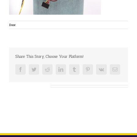
Door
Share This Story, Choose Your Platform!
Facebook
Twitter
Reddit
LinkedIn
Tumblr
Pinterest
Vk
E-
mail
Over de auteur: