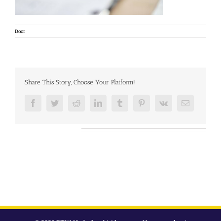
Door
Share This Story, Choose Your Platform!
Facebook
Twitter
Reddit
LinkedIn
Tumblr
Pinterest
Vk
E-
mail
Over de auteur: