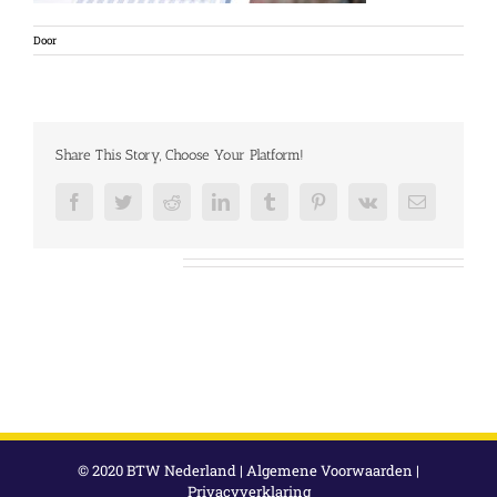
Door
Share This Story, Choose Your Platform!
Facebook
Twitter
Reddit
LinkedIn
Tumblr
Pinterest
Vk
E-
mail
Over de auteur:
© 2020 BTW Nederland |
Algemene Voorwaarden
|
Privacyverklaring