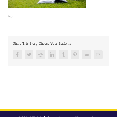
Door
Share This Story, Choose Your Platform!
Facebook
Twitter
Reddit
LinkedIn
Tumblr
Pinterest
Vk
E-
mail
Over de auteur: