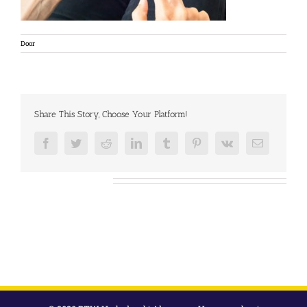
Door
Share This Story, Choose Your Platform!
Facebook
Twitter
Reddit
LinkedIn
Tumblr
Pinterest
Vk
E-
mail
Over de auteur: