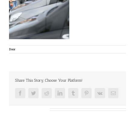
Door
Share This Story, Choose Your Platform!
Facebook
Twitter
Reddit
LinkedIn
Tumblr
Pinterest
Vk
E-
mail
Over de auteur: