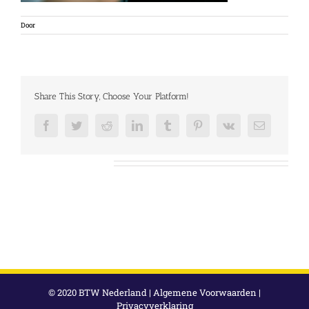
Door
Share This Story, Choose Your Platform!
Facebook
Twitter
Reddit
LinkedIn
Tumblr
Pinterest
Vk
E-
mail
Over de auteur:
© 2020 BTW Nederland |
Algemene Voorwaarden
|
Privacyverklaring