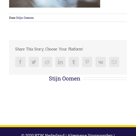
Door
Stijn Oomen
Share This Story, Choose Your Platform!
Facebook
Twitter
Reddit
LinkedIn
Tumblr
Pinterest
Vk
E-
mail
Over de auteur:
Stijn Oomen
© 2020 BTW Nederland |
Algemene Voorwaarden
|