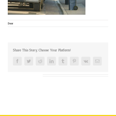
Door
Share This Story, Choose Your Platform!
Facebook
Twitter
Reddit
LinkedIn
Tumblr
Pinterest
Vk
E-
mail
Over de auteur: