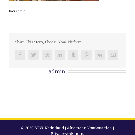
Door
admin
Share This Story, Choose Your Platform!
Facebook
Twitter
Reddit
LinkedIn
Tumblr
Pinterest
Vk
E-
mail
Over de auteur:
admin
© 2020 BTW Nederland |
Algemene Voorwaarden
|
Privacyverklaring