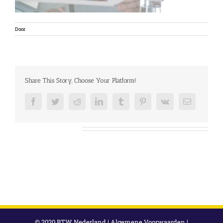
Door
Share This Story, Choose Your Platform!
Facebook
Twitter
Reddit
LinkedIn
Tumblr
Pinterest
Vk
E-
mail
Over de auteur:
© 2020 BTW Nederland |
Algemene Voorwaarden
|