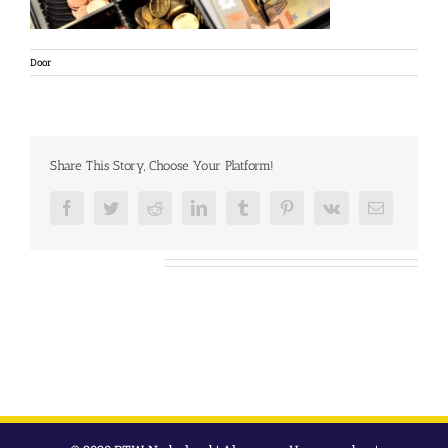
Door
Share This Story, Choose Your Platform!
Facebook
Twitter
Reddit
LinkedIn
Tumblr
Pinterest
Vk
E-
mail
Over de auteur: