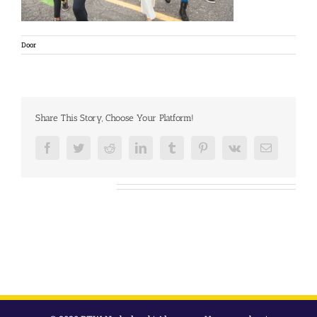
Door
Share This Story, Choose Your Platform!
Facebook
Twitter
Reddit
LinkedIn
Tumblr
Pinterest
Vk
E-
mail
Over de auteur: