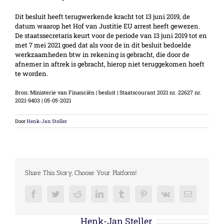
Dit besluit heeft terugwerkende kracht tot 13 juni 2019, de
datum waarop het Hof van Justitie EU arrest heeft gewezen.
De staatssecretaris keurt voor de periode van 13 juni 2019 tot en
met 7 mei 2021 goed dat als voor de in dit besluit bedoelde
werkzaamheden btw in rekening is gebracht, die door de
afnemer in aftrek is gebracht, hierop niet teruggekomen hoeft
te worden.
Bron: Ministerie van Financiën | besluit | Staatscourant 2021 nr. 22627 nr.
2021-9403 | 05-05-2021
Door
Henk-Jan Steller
Share This Story, Choose Your Platform!
Facebook
Twitter
Reddit
LinkedIn
Tumblr
Pinterest
Vk
E-
mail
Over de auteur:
Henk-Jan Steller