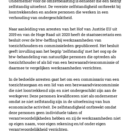
Ondernemer voor de omzetbelasting is eenieder die een bedrijf
zelfstandig uitoefent. De vereiste zelfstandigheid ontbreekt bij
loontrekkenden en andere personen die werken in een
verhouding van ondergeschiktheid.
Naar aanleiding van arresten van het Hof van Justitie EU uit
2019 en van de Hoge Raad uit 2020 heeft de staatssecretaris een
besluit over de btw-heffing bij werkzaamheden van
toezichthouders en commissieleden gepubliceerd. Het besluit
geeft invulling aan het begrip ‘zelfstandig’ met het oog op de
btw-behandeling van natuurlijke personen die optreden als
toezichthouder of als lid van een bezwaaradviescommissie of
daarmee te vergelijken werkzaamheden verrichten.
In de bedoelde arresten gaat het om een commissaris van een
toezichtsorgaan en een lid van een bezwaaradviescommissie
die niet loontrekkend zijn en niet ondergeschikt zijn aan de
werkgever. Deze personen kwalificeren niet als ondernemer
omdat ze niet zelfstandig zijn in de uitoefening van hun
economische activiteit. De zelfstandigheid ontbreekt omdat
deze personen geen individuele taken of
verantwoordelijkheden hebben en zij de werkzaamheden niet
op eigen naam, voor eigen rekening en/of onder eigen
verantwoordelijkheid verrichten.