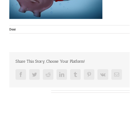
Door
Share This Story, Choose Your Platform!
Facebook
Twitter
Reddit
LinkedIn
Tumblr
Pinterest
Vk
E-
mail
Over de auteur: