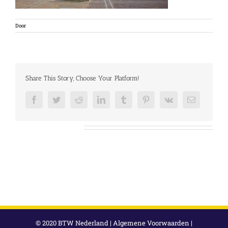
Door
Share This Story, Choose Your Platform!
Facebook
Twitter
Reddit
LinkedIn
Tumblr
Pinterest
Vk
E-
mail
Over de auteur:
© 2020 BTW Nederland |
Algemene Voorwaarden
|