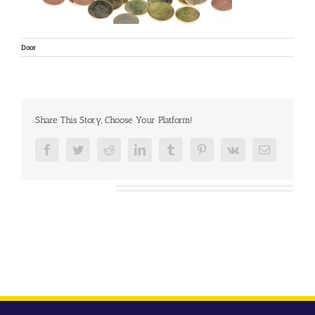
Door
Share This Story, Choose Your Platform!
Facebook
Twitter
Reddit
LinkedIn
Tumblr
Pinterest
Vk
E-
mail
Over de auteur: